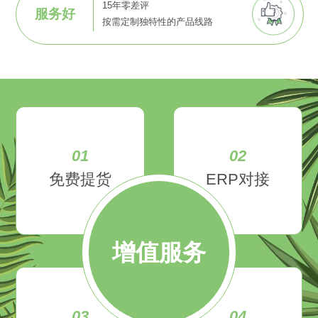
15年零差评
服务好
按需定制独特性的产品线路
01
02
免费提货
ERP对接
增值服务
03
04