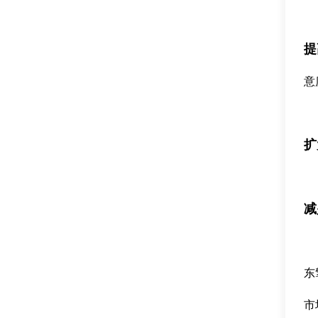
提
意
扩
减
东
市