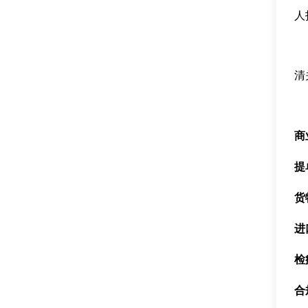
人
清
商
提
货
进
检
合