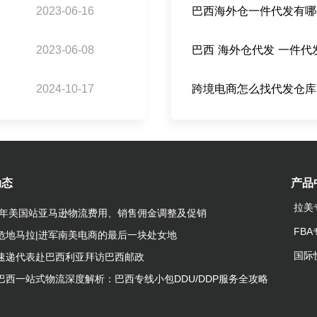
2023-06-16
巴西海外仓一件代发有哪
2023-06-08
巴西 海外仓代发 一件代
2024-10-17
跨境电商怎么找代发仓库
动态
产品
拉美
23年美国站亚马逊物流费用、销售佣金调整及促销
FB
危地马拉|进军南美电商的最后一块处女地
国际
速递代表赴巴西利亚拜访巴西邮政
巴西一站式物流深度解析：巴西专线小包DDU/DDP服务全攻略