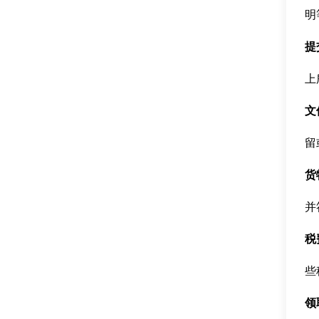
明
提
上
文
留
货
并
税
些
领