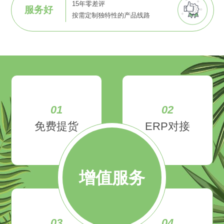
15年零差评
服务好
按需定制独特性的产品线路
01
02
免费提货
ERP对接
增值服务
03
04