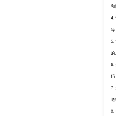
和
4
等
5
的
6
码
7
送
8