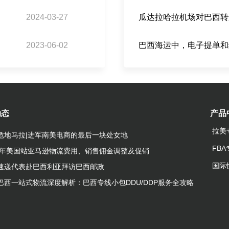
2024-03-27
2023-06-02
巴西海运中，电子提单和
动态
产品
拉美
危地马拉|进军南美电商的最后一块处女地
FB
23年美国站亚马逊物流费用、销售佣金调整及促销
国际
速递代表赴巴西利亚拜访巴西邮政
巴西一站式物流深度解析：巴西专线小包DDU/DDP服务全攻略