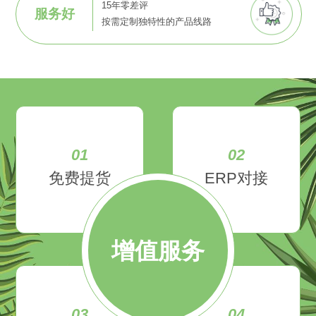
15年零差评
服务好
按需定制独特性的产品线路
01
02
免费提货
ERP对接
增值服务
03
04