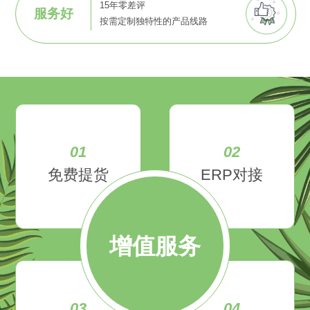
15年零差评
服务好
按需定制独特性的产品线路
01
02
免费提货
ERP对接
增值服务
03
04