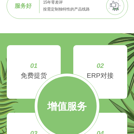
15年零差评
服务好
按需定制独特性的产品线路
01
02
免费提货
ERP对接
增值服务
03
04