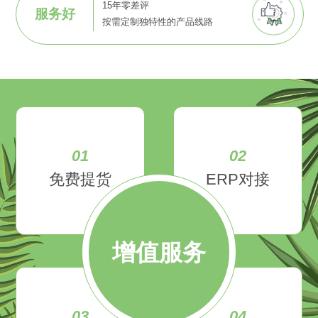
15年零差评
服务好
按需定制独特性的产品线路
01
02
免费提货
ERP对接
增值服务
03
04