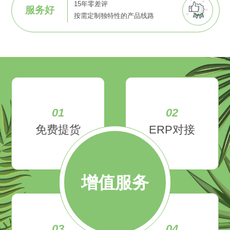
15年零差评
服务好
按需定制独特性的产品线路
01
02
免费提货
ERP对接
增值服务
03
04