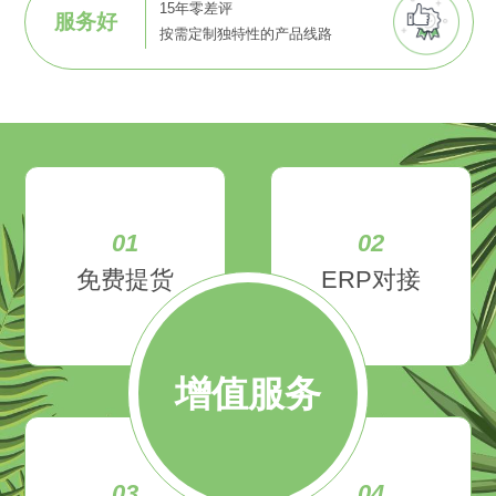
15年零差评
服务好
按需定制独特性的产品线路
01
02
免费提货
ERP对接
增值服务
03
04