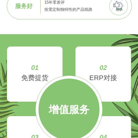
15年零差评
服务好
按需定制独特性的产品线路
01
02
免费提货
ERP对接
增值服务
03
04