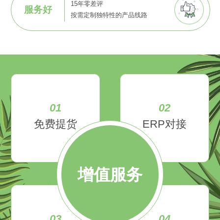
15年零差评
服务好
按需定制独特性的产品线路
01
02
免费提货
ERP对接
增值服务
03
04