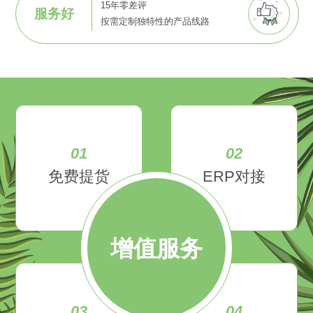
15年零差评
服务好
按需定制独特性的产品线路
01
02
免费提货
ERP对接
增值服务
03
04