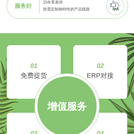
15年零差评
服务好
按需定制独特性的产品线路
01
02
免费提货
ERP对接
增值服务
03
04