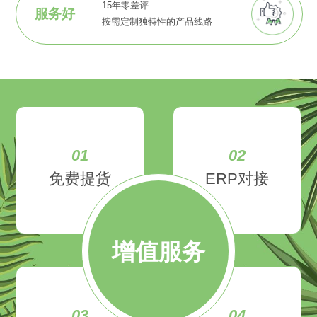
15年零差评
服务好
按需定制独特性的产品线路
01
02
免费提货
ERP对接
增值服务
03
04