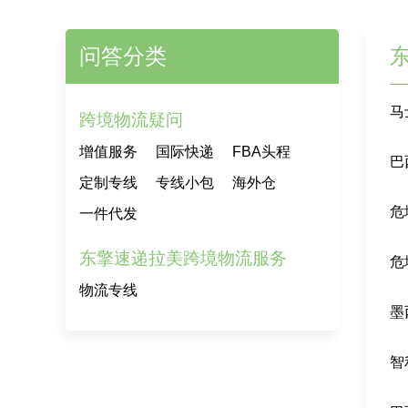
问答分类
马
跨境物流疑问
增值服务
国际快递
FBA头程
巴
定制专线
专线小包
海外仓
危
一件代发
东擎速递拉美跨境物流服务
危
物流专线
墨
智