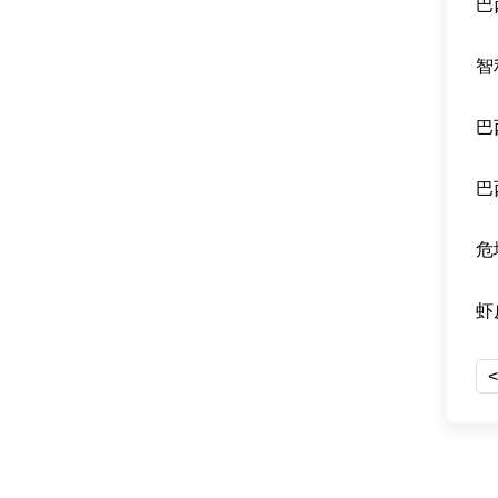
巴
智
巴
巴
危
虾