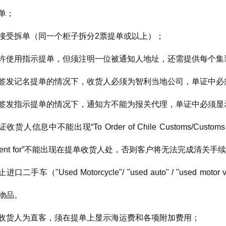
单；
接受拆单（同一个柜子拆分2票提单或以上）；
许使用指示提单，但须注明一位被通知人地址，还需提供每个集
签发记名提单的情况下，收货人必须为智利当地公司，单证中必须显
签发指示提单的情况下，通知方不能为报关代理，单证中必须显示通
收货人信息中不能出现“To Order of Chile Customs/Customs age
gent for”不能出现在提单收货人处，否则客户将无法完成清关手
进口二手车（"Used Motorcycle"/ "used auto" / "used mo
物品。
收货人为直客，须在提单上显示海运费和各项附加费用；