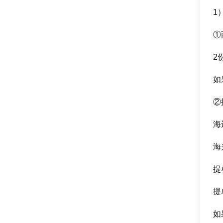
1
①
2
如
②
海
海
提
提
如