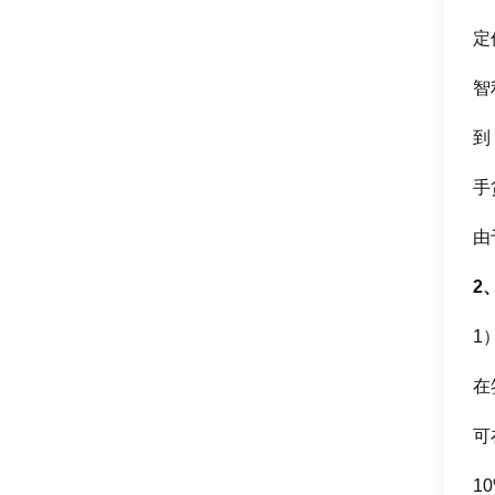
定
智
到
手
由
2
1
在
可
1