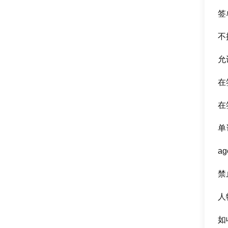
签
不
允
在
在
单证
a
禁止
人
如