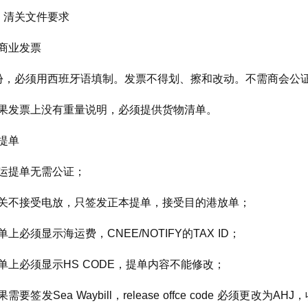
）清关文件要求
商业发票
份，必须用西班牙语填制。发票不得划、擦和改动。不需商会公
果发票上没有重量说明，必须提供货物清单。
提单
运提单无需公证；
关不接受电放，只签发正本提单，接受目的港放单；
单上必须显示海运费，CNEE/NOTIFY的TAX ID；
单上必须显示HS CODE，提单内容不能修改；
果需要签发Sea Waybill，release offce code 必