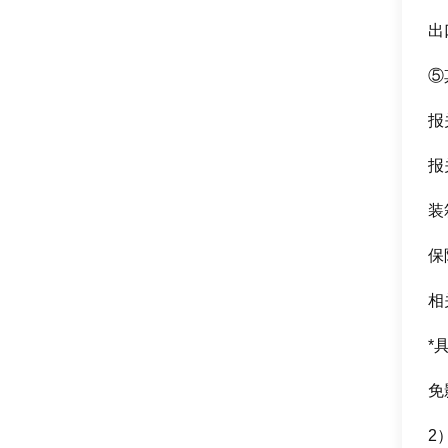
出
⑤
报
报
装
保
相
*
免
2