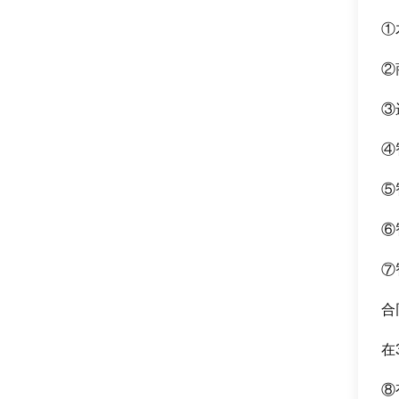
①
②
③
④
⑤
⑥
⑦
合
在
⑧