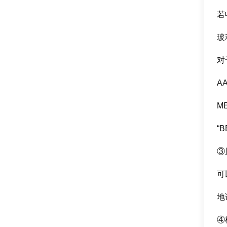
若
玻
对
AA
ME
“B
③
可
地
④