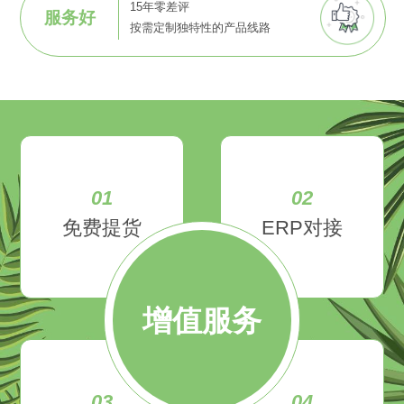
15年零差评
服务好
按需定制独特性的产品线路
01
02
免费提货
ERP对接
增值服务
03
04