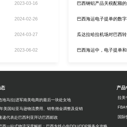
2023-03-16
2024-02-26
2024-03-27
2023-06-02
巴西海运中，电子提单和
动态
产品
拉美
危地马拉|进军南美电商的最后一块处女地
FB
23年美国站亚马逊物流费用、销售佣金调整及促销
国际
速递代表赴巴西利亚拜访巴西邮政
巴西一站式物流深度解析：巴西专线小包DDU/DDP服务全攻略