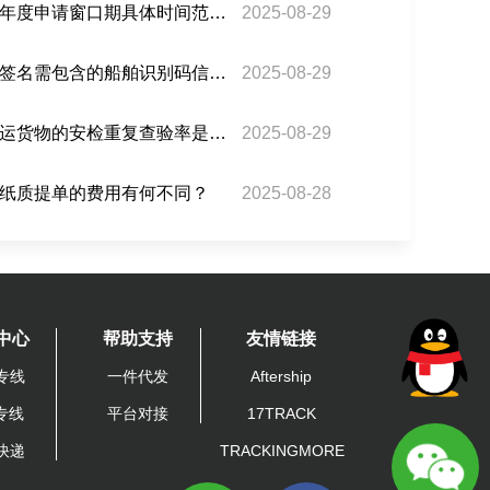
巴西钢铝产品关税配额的年度申请窗口期具体时间范围？
2025-08-29
巴西海运电子提单的数字签名需包含的船舶识别码信息？
2025-08-29
瓜达拉哈拉机场对巴西转运货物的安检重复查验率是多少？
2025-08-29
纸质提单的费用有何不同？
2025-08-28
中心
帮助支持
友情链接
专线
一件代发
Aftership
A专线
平台对接
17TRACK
快递
TRACKINGMORE