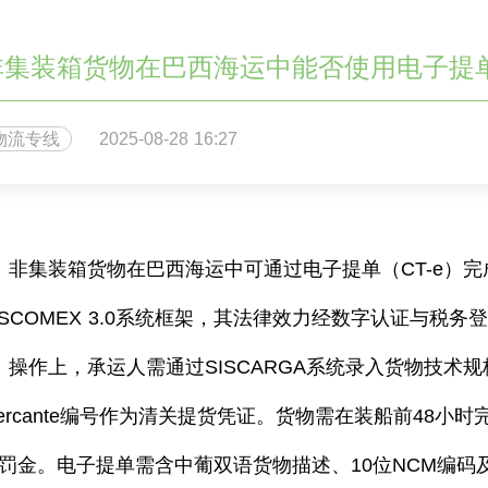
非集装箱货物在巴西海运中能否使用电子提
物流专线
2025-08-28 16:27
非集装箱货物在巴西海运中可通过电子提单（
CT-e
）完
ISCOMEX 3.0
系统框架，其法律效力经数字认证与税务
操作上，承运人需通过
SISCARGA
系统录入货物技术规
rcante
编号作为清关提货凭证。货物需在装船前
48
小时
罚金。电子提单需含中葡双语货物描述、
10
位
NCM
编码