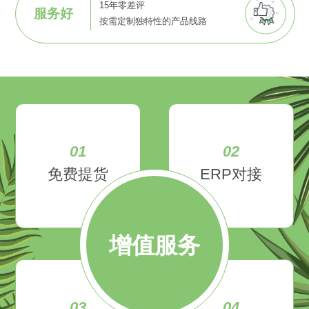
15年零差评
服务好
按需定制独特性的产品线路
01
02
免费提货
ERP对接
增值服务
03
04