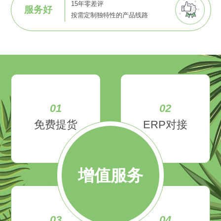
15年零差评
服务好
按需定制独特性的产品线路
01
02
免费提货
ERP对接
增值服务
03
04