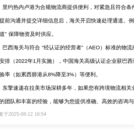
里约热内卢港为合规物流商提供便利，对紧急且符合条
提前沟通并提交详细信息后，海关开启快速处理通道。
道” 保障物资及时供应。
巴西海关与符合
“经认证的经营者”（
AEO
）标准的物流
安排（
2022
年
1
月实施），中国海关高级认证企业获巴西
验率（如累西腓港从
8%
降至
3%
）等便利。
东擎速递在拉美市场深耕多年，如果您有跨境物流相关
的团队和丰富的经验，能够为您提供准确、高效的咨询
于2025-08-12 16:54