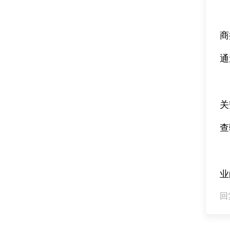
商
通
关
查
业
回复