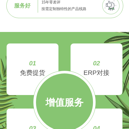
15年零差评
服务好
按需定制独特性的产品线路
01
02
免费提货
ERP对接
增值服务
03
04