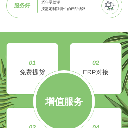
15年零差评
服务好
按需定制独特性的产品线路
01
02
免费提货
ERP对接
增值服务
03
04