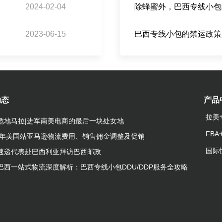
2024-02-04
2023-06-15
动态
产品
拉美
危地马拉|进军南美电商的最后一块处女地
FB
23年美国站亚马逊物流费用、销售佣金调整及促销
国际
速递代表赴巴西利亚拜访巴西邮政
巴西一站式物流深度解析：巴西专线小包DDU/DDP服务全攻略