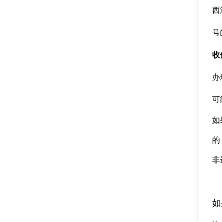
西
号
收
办
可
如
的
非
如