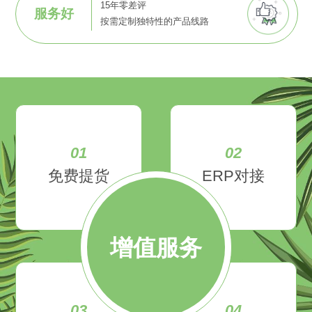
15年零差评
服务好
按需定制独特性的产品线路
01
02
免费提货
ERP对接
增值服务
03
04