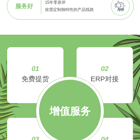
15年零差评
服务好
按需定制独特性的产品线路
01
02
免费提货
ERP对接
增值服务
03
04