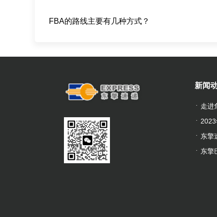
FBA的路线主要有几种方式？
新闻
走进
20
东擎
东擎