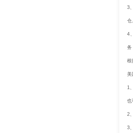
3
仓
4
务
根
美
1
也
2
3