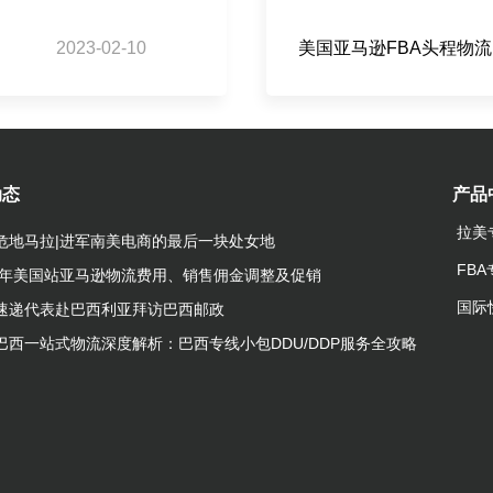
2023-02-10
美国亚马逊FBA头程物流
动态
产品
拉美
危地马拉|进军南美电商的最后一块处女地
FB
23年美国站亚马逊物流费用、销售佣金调整及促销
国际
速递代表赴巴西利亚拜访巴西邮政
巴西一站式物流深度解析：巴西专线小包DDU/DDP服务全攻略