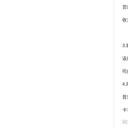
货
收
3
该
司
4
普
卡
回复