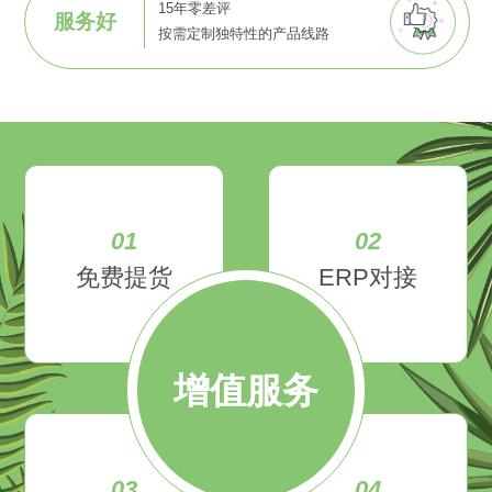
15年零差评
服务好
按需定制独特性的产品线路
01
02
免费提货
ERP对接
增值服务
03
04