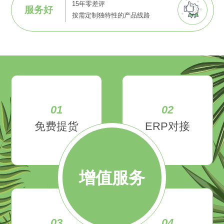
15年零差评
服务好
按需定制独特性的产品线路
01
02
免费提货
ERP对接
增值服务
03
04