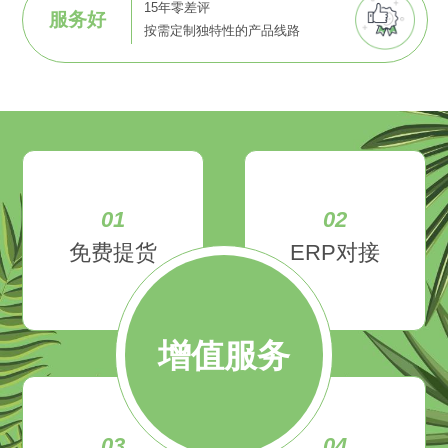
15年零差评
服务好
按需定制独特性的产品线路
01
02
免费提货
ERP对接
增值服务
03
04