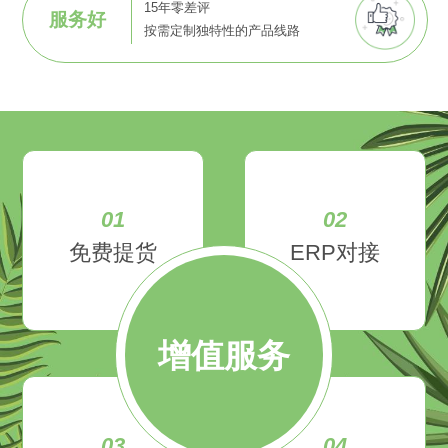
15年零差评
服务好
按需定制独特性的产品线路
01
02
免费提货
ERP对接
增值服务
03
04