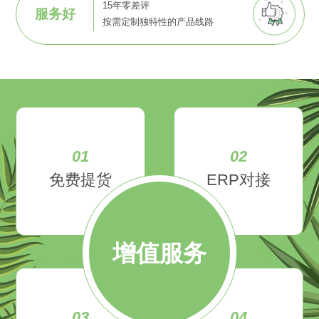
15年零差评
服务好
按需定制独特性的产品线路
01
02
免费提货
ERP对接
增值服务
03
04