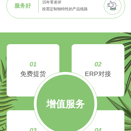
15年零差评
服务好
按需定制独特性的产品线路
01
02
免费提货
ERP对接
增值服务
03
04