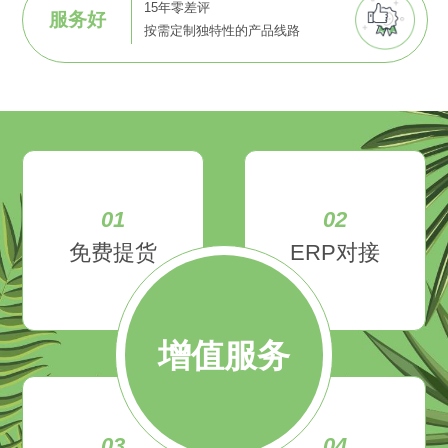
15年零差评
服务好
按需定制独特性的产品线路
01
02
免费提货
ERP对接
增值服务
03
04