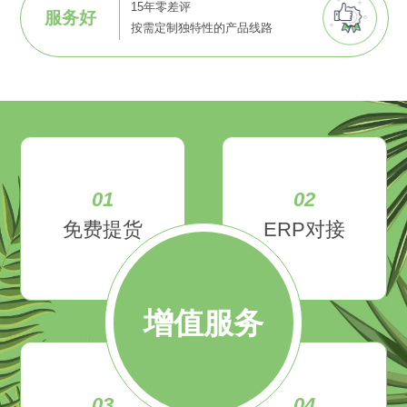
15年零差评
服务好
按需定制独特性的产品线路
01
02
免费提货
ERP对接
增值服务
03
04