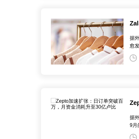
Z
据
愈
Z
据外
9月