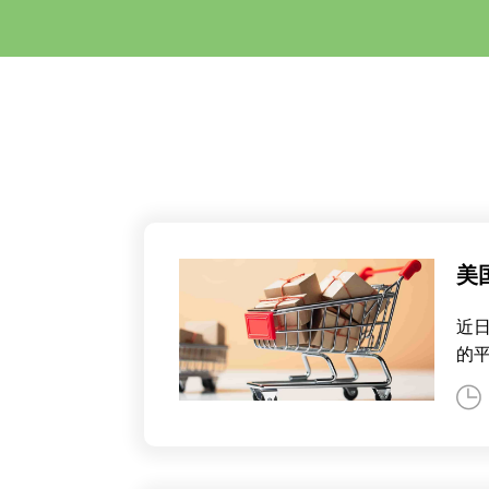
美
近
的