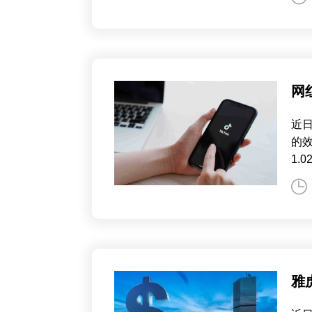
网
近
的
1.
雅