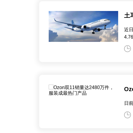
土
近日
4.
O
日