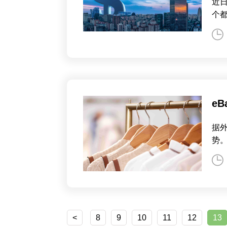
近日
个
e
据
势
<
8
9
10
11
12
13