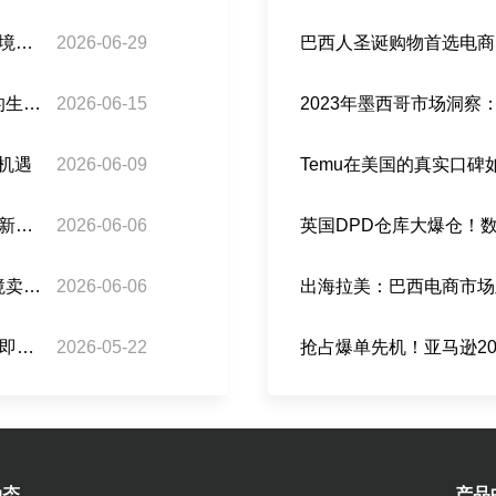
巴西税务+公路警察联手：灰清时代彻底终结，跨境卖家如何守住利润
2026-06-29
巴西人圣诞购物首选电商
关税免了，但现金流紧了？巴西「分账支付」下的生存指南
2026-06-15
2023年墨西哥市场洞
商机遇
2026-06-09
Temu在美国的真实口
巴西税务迈入 AI 智能征管时代：对标金税四期的新型税控模式解析！
2026-06-06
英国DPD仓库大爆仓！
半月生变！巴西免税新规遭工业界起诉违宪，跨境卖家如何稳住利润？
2026-06-06
出海拉美：巴西电商市场
倒计时3天｜巴西跨境卖家注意！ANATEL AI严审即将启动，如何避免货物被卡？
2026-05-22
抢占爆单先机！亚马逊2
动态
产品