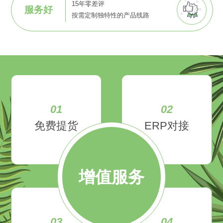
15年零差评
服务好
按需定制独特性的产品线路
01
02
免费提货
ERP对接
增值服务
03
04